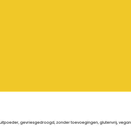
ta
ruitpoeder, gevriesgedroogd, zonder toevoegingen, glutenvrij, veganis