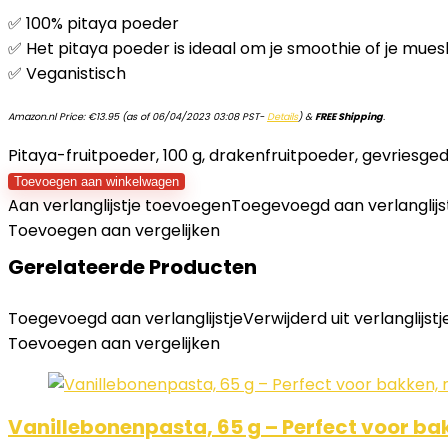
✅ 100% pitaya poeder
✅ Het pitaya poeder is ideaal om je smoothie of je muesli
✅ Veganistisch
Amazon.nl Price:
€
13.95
(as of 06/04/2023 03:08 PST-
Details
)
&
FREE Shipping
.
Pitaya-fruitpoeder, 100 g, drakenfruitpoeder, gevriesged
Toevoegen aan winkelwagen
Aan verlanglijstje toevoegen
Toegevoegd aan verlanglijs
Toevoegen aan vergelijken
Gerelateerde Producten
Toegevoegd aan verlanglijstje
Verwijderd uit verlanglijstj
Toevoegen aan vergelijken
Vanillebonenpasta, 65 g – Perfect voor ba