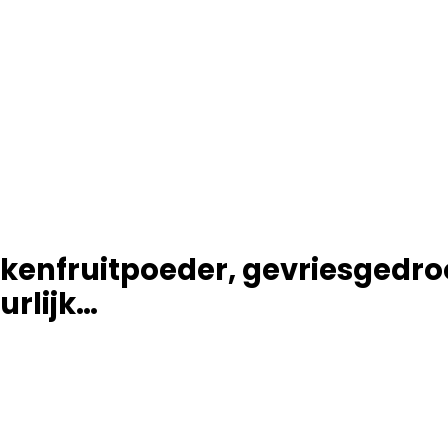
rakenfruitpoeder, gevriesgedr
urlijk…