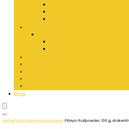
Pikante sauzen
Sausmixen and -pasta’s
Tafel- and keukensauzen
Pizza serveren
Pizza serveren
Platen and roosters
Benodigdheden voor pizza and pas
Pizza oven
Pizza Pan
Pizza Schillen
Pizza Snijder
Tussendoortjes
Blogs
Home
Pizza bakken
Bindmiddelen
Pitaya-fruitpoeder, 100 g, drakenf