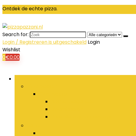
Ontdek de echte pizza.
Search for:
Login / Registreren is uitgeschakeld
Login
Wishlist
0
€
0.00
Browse Categories
Pizza bakken
Pizza bakken
Bakbenodigdheden
Bindmiddelen
Kookolie, azijn and sprays
Sauzen
Sauzen