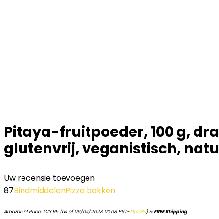
Pitaya-fruitpoeder, 100 g, d
glutenvrij, veganistisch, natu
Uw recensie toevoegen
87
Bindmiddelen
Pizza bakken
Amazon.nl Price:
€
13.95
(as of 06/04/2023 03:08 PST-
Details
)
&
FREE Shipping
.