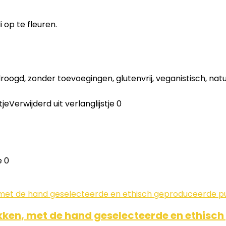
 op te fleuren.
roogd, zonder toevoegingen, glutenvrij, veganistisch, natu
tje
Verwijderd uit verlanglijstje
0
e
0
kken, met de hand geselecteerde en ethisch