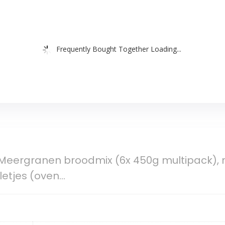
Frequently Bought Together Loading...
ergranen broodmix (6x 450g multipack), m
lletjes (oven…