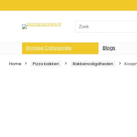
Search
for:
Browse Categories
Blogs
Home
Pizza bakken
Bakbenodigdheden
Koopma