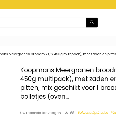
ns Meergranen broodmix (6x 450g multipack), met zaden en pitten, m
Koopmans Meergranen broodm
450g multipack), met zaden e
pitten, mix geschikt voor 1 broo
bolletjes (oven…
68
Bakbenodigdheden
Piz
Uw recensie toevoegen