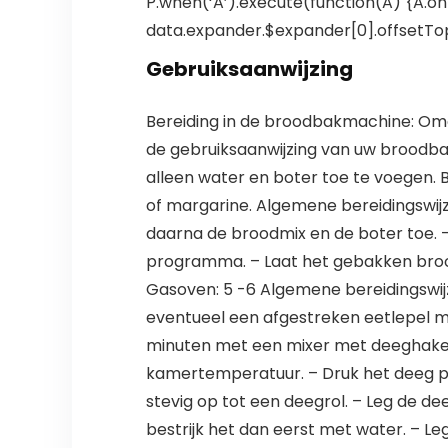
P.when(‘A’).execute(function(A) {A.on(
data.expander.$expander[0].offsetTop-
Gebruiksaanwijzing
Bereiding in de broodbakmachine: Omd
de gebruiksaanwijzing van uw broodb
alleen water en boter toe te voegen.
of margarine. Algemene bereidingswi
daarna de broodmix en de boter toe. 
programma. – Laat het gebakken broo
Gasoven: 5 -6 Algemene bereidingswij
eventueel een afgestreken eetlepel m
minuten met een mixer met deeghaken t
kamertemperatuur. – Druk het deeg plat 
stevig op tot een deegrol. – Leg de d
bestrijk het dan eerst met water. – L