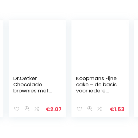
Dr.Oetker
Koopmans Fijne
Chocolade
cake – de basis
brownies met
voor iedere
bakvorm –
luchtige cake –
bakmix voor 6
bakmix voor 1
porties (360 g)
cake (400 g)
€
2.07
€
1.53