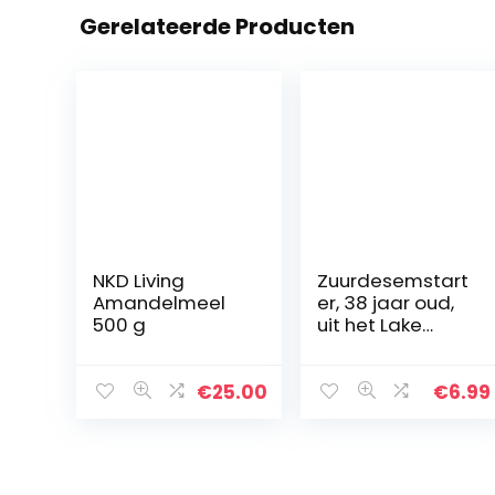
Gerelateerde Producten
NKD Living
Zuurdesemstart
Amandelmeel
er, 38 jaar oud,
500 g
uit het Lake
District,
gecertificeerd,
biologisch, met
€
25.00
€
6.99
wilde gist,
gemaakt met
rogge…