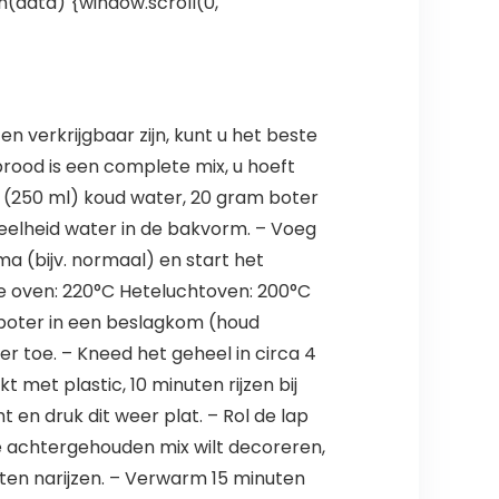
n(data) {window.scroll(0,
verkrijgbaar zijn, kunt u het beste
ood is een complete mix, u hoeft
 (250 ml) koud water, 20 gram boter
elheid water in de bakvorm. – Voeg
 (bijv. normaal) en start het
e oven: 220°C Heteluchtoven: 200°C
 boter in een beslagkom (houd
 toe. – Kneed het geheel in circa 4
met plastic, 10 minuten rijzen bij
 en druk dit weer plat. – Rol de lap
de achtergehouden mix wilt decoreren,
ten narijzen. – Verwarm 15 minuten