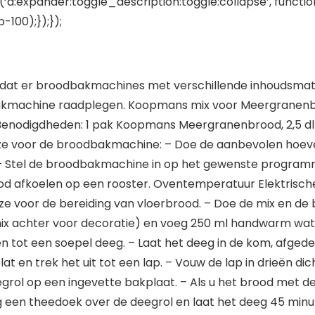
‘a:expander:toggle_description:toggle:collapse’, functio
100);});});
at er broodbakmachines met verschillende inhoudsmaten 
akmachine raadplegen. Koopmans mix voor Meergranenbr
 Benodigdheden: 1 pak Koopmans Meergranenbrood, 2,5 dl
jze voor de broodbakmachine: – Doe de aanbevolen hoeve
– Stel de broodbakmachine in op het gewenste programma
d afkoelen op een rooster. Oventemperatuur Elektrisch
ze voor de bereiding van vloerbrood. – Doe de mix en de
ix achter voor decoratie) en voeg 250 ml handwarm water
ot een soepel deeg. – Laat het deeg in de kom, afgedekt 
en trek het uit tot een lap. – Vouw de lap in drieën dicht
eegrol op een ingevette bakplaat. – Als u het brood met 
eg een theedoek over de deegrol en laat het deeg 45 minu