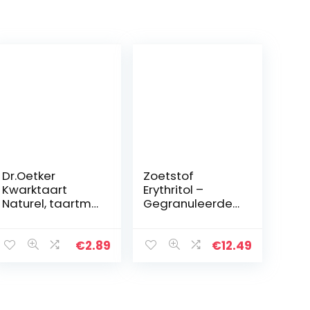
Dr.Oetker
Zoetstof
Kwarktaart
Erythritol –
Naturel, taartmix
Gegranuleerde
voor 12
– Natuurlijke
taartpunten
Suikervervanger
(408 g)
– Geen GMO – 0
€
2.89
€
12.49
Glycemische
Index – Keto en
Paleo…