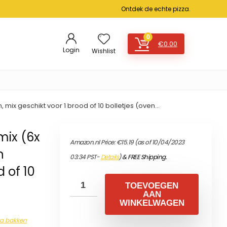
Ontdek de echte pizza.
0
€
0.00
Login
Wishlist
ix geschikt voor 1 brood of 10 bolletjes (oven…
ix (6x
Amazon.nl Price:
€
15.19
(as of 10/04/2023
n
03:34 PST-
Details
)
&
FREE Shipping
.
d of 10
TOEVOEGEN
AAN
WINKELWAGEN
za bakken