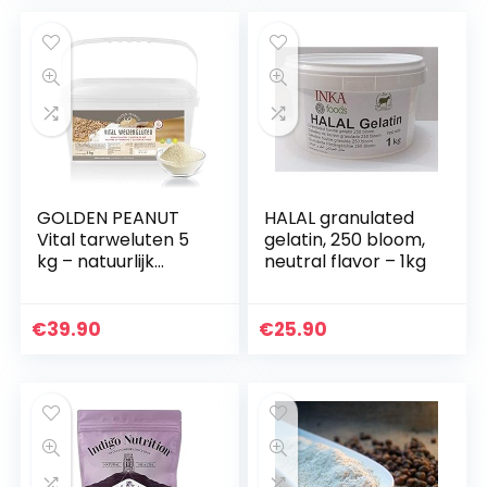
GOLDEN PEANUT
HALAL granulated
Vital tarweluten 5
gelatin, 250 bloom,
kg – natuurlijk
neutral flavor – 1kg
verdikkingsmiddel
zuiver plantaardig,
tarwe-eiwitten,
€
39.90
€
25.90
zijkant…