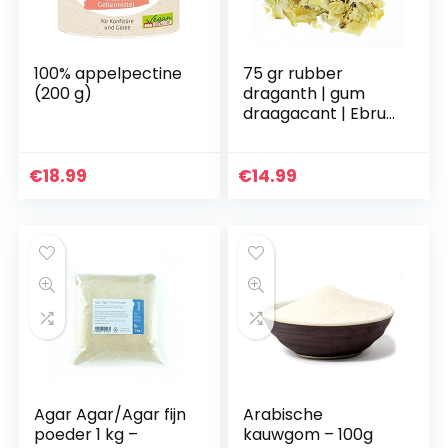
100% appelpectine
75 gr rubber
(200 g)
draganth | gum
draagacant | Ebru |
Kivam artirici |
verdikkingsmiddel
€
18.99
€
14.99
Agar Agar/Agar fijn
Arabische
poeder 1 kg –
kauwgom – 100g