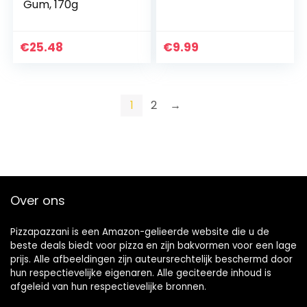
Gum, 170g
€
25.48
€
9.99
1
2
→
Over ons
Pizzapazzani is een Amazon-gelieerde website die u de
beste deals biedt voor pizza en zijn bakvormen voor een lage
prijs. Alle afbeeldingen zijn auteursrechtelijk beschermd door
hun respectievelijke eigenaren. Alle geciteerde inhoud is
afgeleid van hun respectievelijke bronnen.