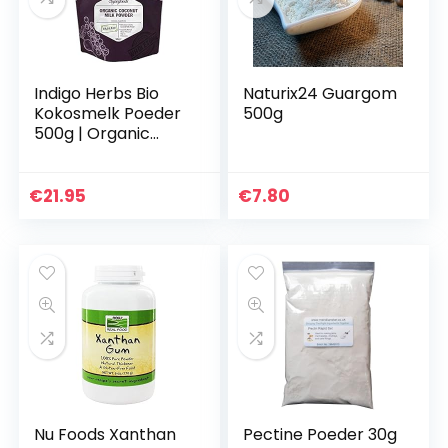
Indigo Herbs Bio
Naturix24 Guargom
Kokosmelk Poeder
500g
500g | Organic
Coconut Milk
Powder
€
21.95
€
7.80
Nu Foods Xanthan
Pectine Poeder 30g