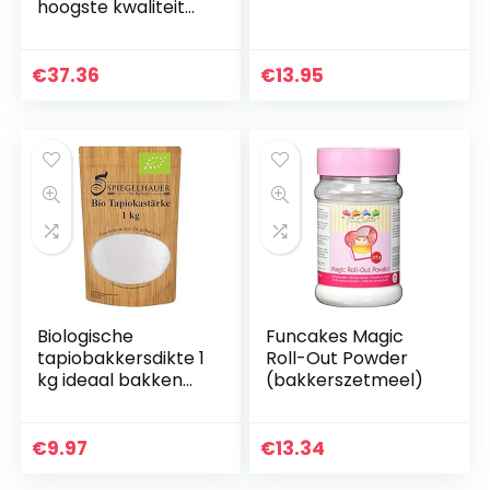
hoogste kwaliteit
van Europese
oorsprong,
levensmiddelenkw
€
37.36
€
13.95
aliteit
Biologische
Funcakes Magic
tapiobakkersdikte 1
Roll-Out Powder
kg ideaal bakken
(bakkerszetmeel)
koken diktes
afbinden Pudding
€
9.97
€
13.34