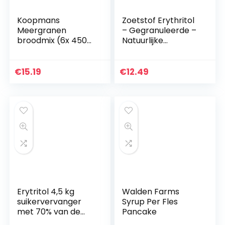
Koopmans
Zoetstof Erythritol
Meergranen
– Gegranuleerde –
broodmix (6x 450g
Natuurlijke
multipack), met
Suikervervanger –
zaden en pitten,
Geen GMO – 0
mix geschikt voor 1
Glycemische Index
€
15.19
€
12.49
brood of 10
– Keto en Paleo…
bolletjes (oven…
Erytritol 4,5 kg
Walden Farms
suikervervanger
Syrup Per Fles
met 70% van de
Pancake
zoetkracht van