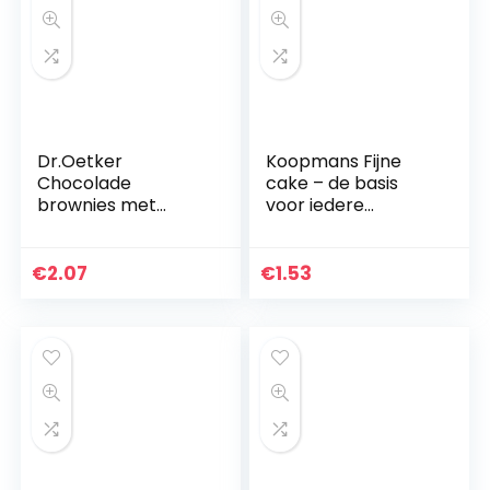
Dr.Oetker
Koopmans Fijne
Chocolade
cake – de basis
brownies met
voor iedere
bakvorm – bakmix
luchtige cake –
voor 6 porties (360
bakmix voor 1 cake
g)
(400 g)
€
2.07
€
1.53