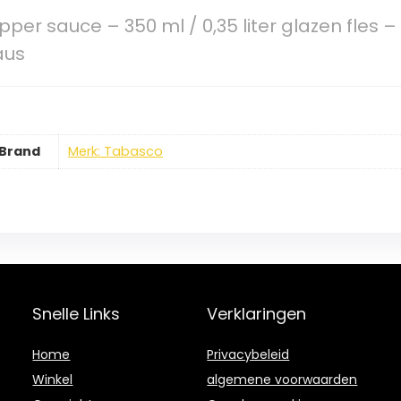
er sauce – 350 ml / 0,35 liter glazen fles – 
aus
Brand
Merk: Tabasco
Snelle Links
Verklaringen
Home
Privacybeleid
Winkel
algemene voorwaarden