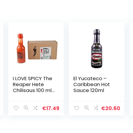
I LOVE SPICY The
El Yucateco –
Reaper Hete
Caribbean Hot
Chilisaus 100 ml,
Sauce 120ml
Laboratorium
Gemeten 96.581
SHU (Carolina
€
17.49
€
20.60
Reaper
Chilipeper 85%)
Heetheid…