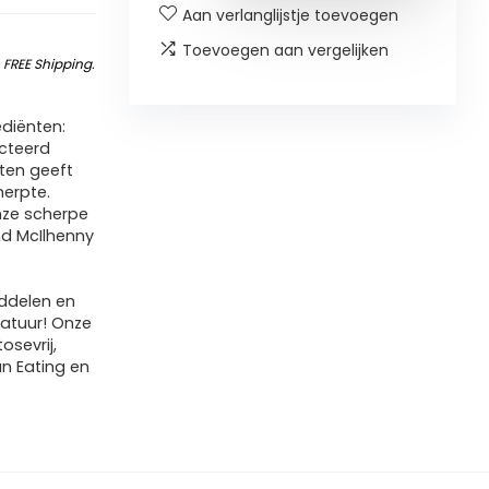
Aan verlanglijstje toevoegen
Toevoegen aan vergelijken
&
FREE Shipping
.
ediënten:
ecteerd
aten geeft
erpte.
nze scherpe
nd McIlhenny
iddelen en
natuur! Onze
osevrij,
an Eating en