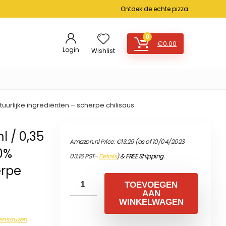
Ontdek de echte pizza.
0
€
0.00
Login
Wishlist
tuurlijke ingrediënten – scherpe chilisaus
 / 0,35
Amazon.nl Price:
€
13.29
(as of 10/04/2023
00%
03:16 PST-
Details
)
&
FREE Shipping
.
erpe
TOEVOEGEN
AAN
WINKELWAGEN
kensauzen