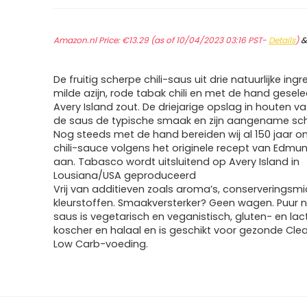
Amazon.nl Price:
€
13.29
(as of 10/04/2023 03:16 PST-
Details
)
De fruitig scherpe chili-saus uit drie natuurlijke ingr
milde azijn, rode tabak chili en met de hand gesel
Avery Island zout. De driejarige opslag in houten v
de saus de typische smaak en zijn aangename sch
Nog steeds met de hand bereiden wij al 150 jaar o
chili-sauce volgens het originele recept van Edmu
aan. Tabasco wordt uitsluitend op Avery Island in
Lousiana/USA geproduceerd
Vrij van additieven zoals aroma’s, conserveringsm
kleurstoffen. Smaakversterker? Geen wagen. Puur 
saus is vegetarisch en veganistisch, gluten- en lact
koscher en halaal en is geschikt voor gezonde Cle
Low Carb-voeding.