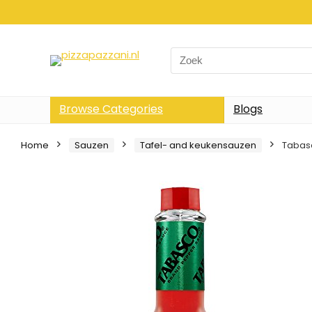
Search
for:
Browse Categories
Blogs
Home
Sauzen
Tafel- and keukensauzen
Tabasc