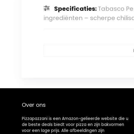
Specificaties:
Tabasco Pepp
ingrediënten – scherpe chilis
Over ons
Pizzapazzani is een Amazon-gelieerde website die u
de beste deals biedt voor pizza en zijn bakvormen
voor een lage prijs. Alle afbeeldingen zijn