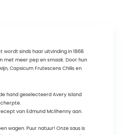
wordt sinds haar uitvinding in 1868
den met meer pep en smaak. Door hun
wijn, Capsicum Frutescens Chilis en
et de hand geselecteerd Avery Island
scherpte.
e recept van Edmund McIlhenny aan.
en wagen. Puur natuur! Onze saus is