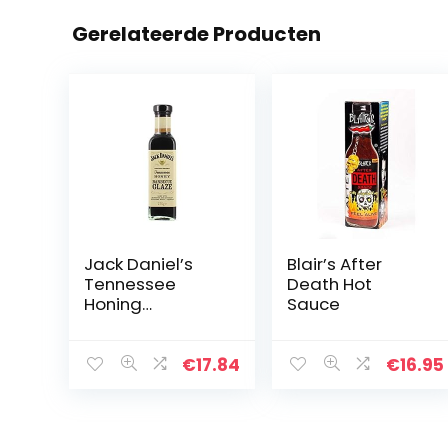
Gerelateerde Producten
Jack Daniel’s
Blair’s After
Tennessee
Death Hot
Honing
Sauce
Barbecue
Glazuur 275 g
€
17.84
€
16.95