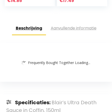
€
14.85
€
17.49
Reaper Chilipeper
85%) Heetheid…
Beschrijving
Aanvullende informatie
Frequently Bought Together Loading...
Specificaties:
Blair’s Ultra Death
Sauce in Coffin, 150ml