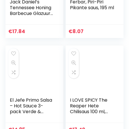
Jack Daniel’s
Ferbar, Piri-Piri
Tennessee Honing
Pikante saus, 195 ml
Barbecue Glazuur
275 g
€
17.84
€
8.07
El Jefe Primo Salsa
I LOVE SPICY The
– Hot Sauce 3-
Reaper Hete
pack Verde &
Chilisaus 100 ml,
Picante & Volcán –
Laboratorium
3x 100ml
Gemeten 96.581
SHU (Carolina