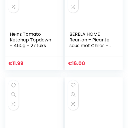
Heinz Tomato
BERELA HOME
Ketchup Topdown
Reunion – Picante
– 460g – 2 stuks
saus met Chiles –
drie sterke dranken
met chilisauzen
met drie soorten
€
11.99
€
16.00
chile, saus van…