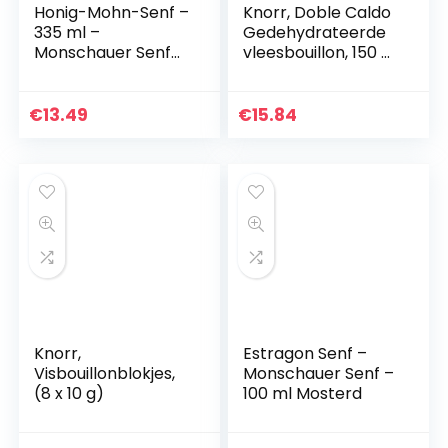
Honig-Mohn-Senf –
Knorr, Doble Caldo
335 ml –
Gedehydrateerde
Monschauer Senf
vleesbouillon, 150 g,
Mosterd – Honing
4-pack
papaver mosterd –
335 ml
€
13.49
€
15.84
Knorr,
Estragon Senf –
Visbouillonblokjes,
Monschauer Senf –
(8 x 10 g)
100 ml Mosterd