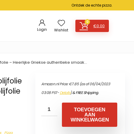
Ontdek de echte pizza.
0
€
0.00
Login
Wishlist
ijfolie – Heerlijke Griekse authentieke smaak…
ijfolie
Amazon.nl Price:
€
7.85
(as of 06/04/2023
ijfolie
03:08 PST-
Details
)
&
FREE Shipping
.
TOEVOEGEN
AAN
WINKELWAGEN
s
Pizza