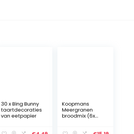
30 x Bing Bunny
Koopmans
taartdecoraties
Meergranen
van eetpapier
broodmix (6x
450g multipack),
met zaden en
pitten, mix
€
4.49
€
15.19