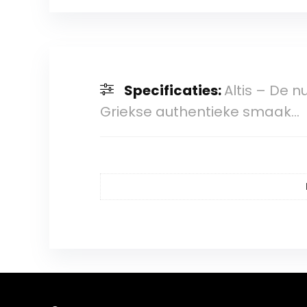
Specificaties:
Altis – De n
Griekse authentieke smaak…