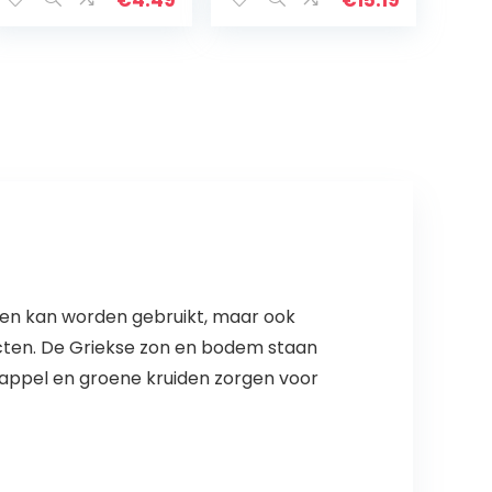
geschikt voor 1
brood of 10
bolletjes (oven…
keuken kan worden gebruikt, maar ook
roducten. De Griekse zon en bodem staan
, appel en groene kruiden zorgen voor