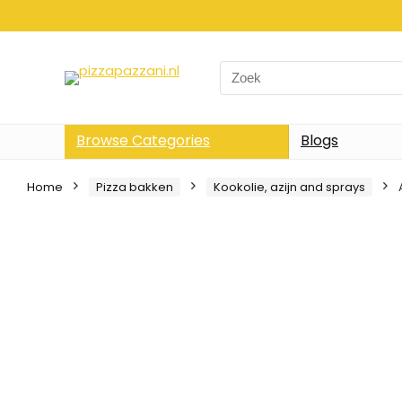
Search
for:
Browse Categories
Blogs
Home
Pizza bakken
Kookolie, azijn and sprays