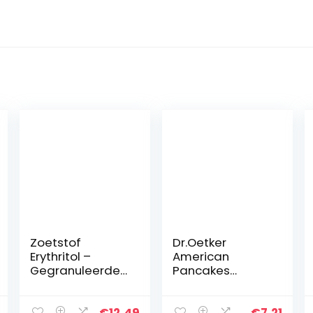
Zoetstof
Dr.Oetker
Erythritol –
American
Gegranuleerde
Pancakes
– Natuurlijke
Banaan Haver –
Suikervervanger
mix voor 20
– Geen GMO – 0
pancakes (300
€
12.49
€
7.21