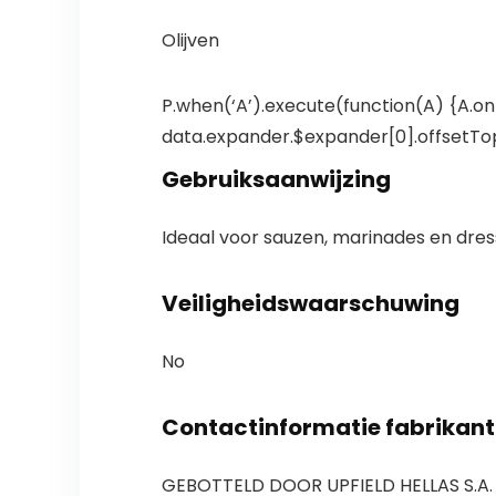
Olijven
P.when(‘A’).execute(function(A) {A.on(
data.expander.$expander[0].offsetTop-
Gebruiksaanwijzing
Ideaal voor sauzen, marinades en dres
Veiligheidswaarschuwing
No
Contactinformatie fabrikant
GEBOTTELD DOOR UPFIELD HELLAS S.A. 