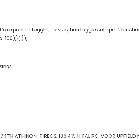
‘a:expander:toggle_description:toggle:collapse’, functio
100);});});
sings.
74TH ATHINON-PIREOS, 185 47, N. FALIRO, VOOR UPFIELD N