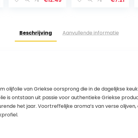
Glycemische
g)
Index – Keto en
Paleo…
Beschrijving
Aanvullende informatie
mium olijfolie van Griekse oorsprong die in de dagelijkse 
olijfolie is ontstaan uit passie voor authentieke Griekse p
rende het jaar. Voortreffelijke aroma’s van verse olijven
profiel.