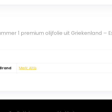
ummer 1 premium olijfolie uit Griekenland – Ext
Brand
Merk: Altis