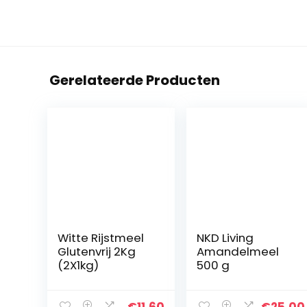
Gerelateerde Producten
Witte Rijstmeel
NKD Living
Glutenvrij 2Kg
Amandelmeel
(2X1kg)
500 g
€
11.60
€
25.00