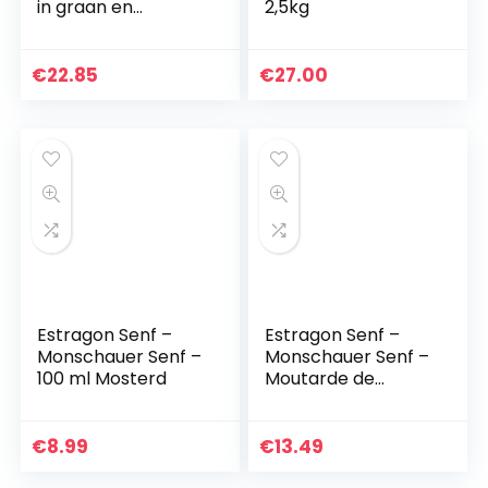
in graan en
2,5kg
steengoed pot
€
22.85
€
27.00
Estragon Senf –
Estragon Senf –
Monschauer Senf –
Monschauer Senf –
100 ml Mosterd
Moutarde de
Montjoie – 500 ml
Mosterd
€
8.99
€
13.49