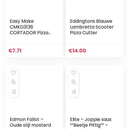
Easy Make
Eddingtons Blauwe
CMKD3136
Lambretta Scooter
CORTADOR Pizza
Pizza Cutter
D.9,5 cm INOX,
roestvrij metaal,
meerkleurig, één
€
7.71
€
14.00
maat
Edmon Fallot –
Elite – Joppie saus
Oude stijl mosterd
“”Beetje Pittig”” –