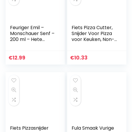
Feuriger Emil –
Fiets Pizza Cutter,
Monschauer Senf –
Snijder Voor Pizza
200 ml – Hete
voor Keuken, Non-
Mosterd
Stick Scherp Pizza
Snijder Wiel met
Display Standaard
€
12.99
€
10.33
Fiets Pizzasnijder
Fula Smaak Vurige