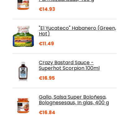
€
14.93
"El Yucateco" Habanero (Green,
Hot)
€
11.49
Crazy Bastard Sauce -
Superhot Scorpion 100ml
€
16.95
Gallo, Salsa Super Boloñesa,
Bolognesesaus, In glas, 400 g
€
16.84