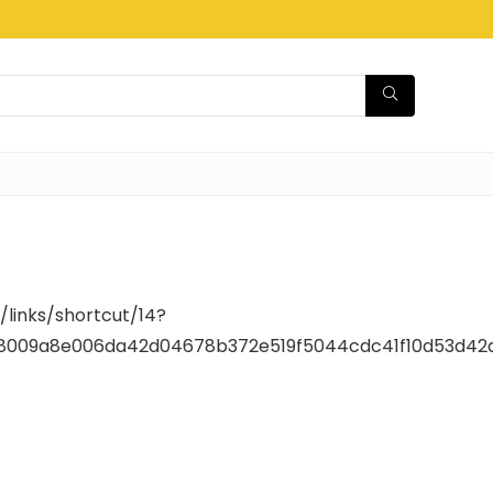
e/links/shortcut/14?
8009a8e006da42d04678b372e519f5044cdc41f10d53d42