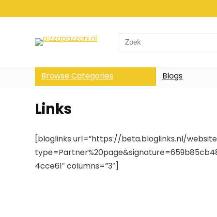
Search
for:
Browse Categories
Blogs
Links
[bloglinks url=”https://beta.bloglinks.nl/websit
type=Partner%20page&signature=659b85cb4
4cce61″ columns=”3″]