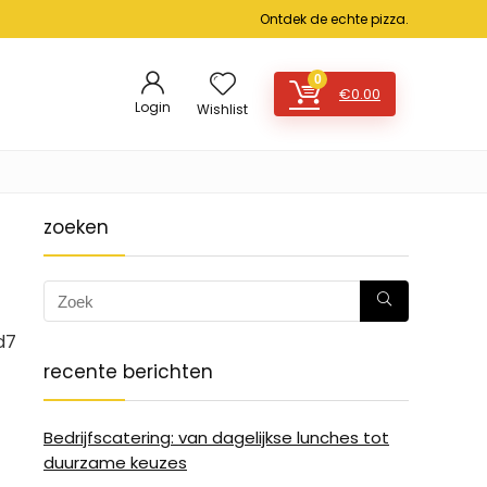
Ontdek de echte pizza.
0
€
0.00
Login
Wishlist
zoeken
d7
recente berichten
Bedrijfscatering: van dagelijkse lunches tot
duurzame keuzes