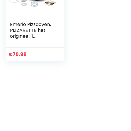
Emerio Pizzaoven,
PIZZARETTE het
origineel, 1
handgemaakte
terracotta kleikap,
gepatenteerd
€
79.99
design, voor mini-
pizza…