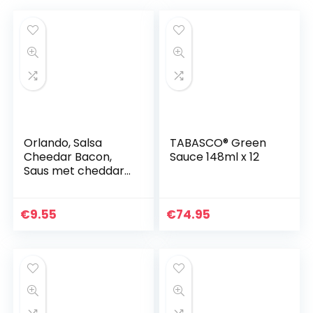
Orlando, Salsa
TABASCO® Green
Cheedar Bacon,
Sauce 148ml x 12
Saus met cheddar
en ham, 245 g
€
9.55
€
74.95