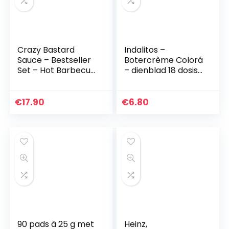
Crazy Bastard
Indalitos –
Sauce – Bestseller
Botercrème Colorá
Set – Hot Barbecue
– dienblad 18 dosis,
Sauce met
25 g
Chipotle, Habanero
en Bhut jolokia
€
17.90
€
6.80
“Ghost Pepper” (3 x
100 ml)
90 pads à 25 g met
Heinz,