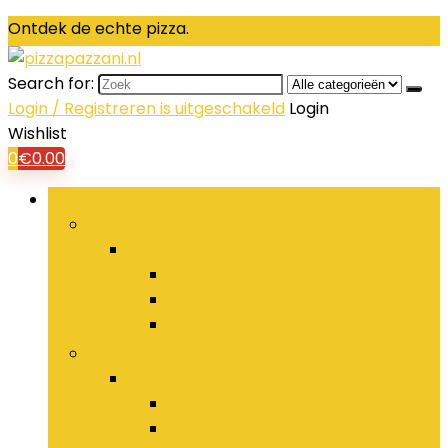
Ontdek de echte pizza.
Search for:
Login / Registreren is uitgeschakeld
Login
Wishlist
0
€
0.00
Browse Categories
Pizza bakken
Pizza bakken
Bakbenodigdheden
Bindmiddelen
Kookolie, azijn and sprays
Sauzen
Sauzen
Pikante sauzen
Sausmixen and -pasta’s