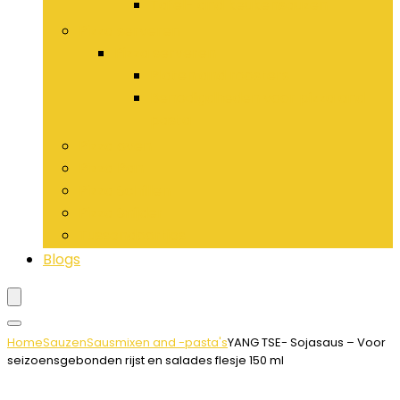
Tafel- and keukensauzen
Pizza serveren
Pizza serveren
Platen and roosters
Benodigdheden voor pizza and
pasta
Pizza oven
Pizza Pan
Pizza Schillen
Pizza Snijder
Tussendoortjes
Blogs
Home
Sauzen
Sausmixen and -pasta's
YANG TSE- Sojasaus – Voor
seizoensgebonden rijst en salades flesje 150 ml