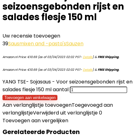
seizoensgebonden rijst en
salades flesje 150 ml
Uw recensie toevoegen
39
Sausmixen and -pasta's
Sauzen
Amazon.nl Price:
€
10.69
(as of 03/04/2023 02:02 PST-
Details
)
&
FREE Shipping
.
Amazon.nl Price:
€
10.69
(as of 03/04/2023 02:02 PST-
Details
)
&
FREE Shipping
.
YANG TSE- Sojasaus - Voor seizoensgebonden rijst en
salades flesje 150 ml aantal
Toevoegen aan winkelwagen
Aan verlanglijstje toevoegen
Toegevoegd aan
verlanglijstje
Verwijderd uit verlanglijstje
0
Toevoegen aan vergelijken
Gerelateerde Producten