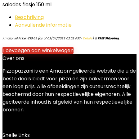
salades flesje 150 ml
Beschrijving
Aanvullende informatie
Amazon.nl Price:
€
10.69
(as of 03/04/2023 02:02 PST-
Details
)
&
FREE Shipping
.
Toevoegen aan winkelwagen
Over ons
Pizzapazzani is een Amazon-gelieerde website die u de
beste deals biedt voor pizza en zijn bakvormen voor
een lage prijs. Alle afbeeldingen zijn auteursrechtelijk
beschermd door hun respectievelijke eigenaren. Alle
geciteerde inhoud is afgeleid van hun respectievelijke
bronnen.
Snelle Links