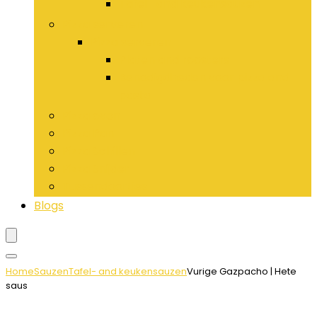
Tafel- and keukensauzen
Pizza serveren
Pizza serveren
Platen and roosters
Benodigdheden voor pizza and
pasta
Pizza oven
Pizza Pan
Pizza Schillen
Pizza Snijder
Tussendoortjes
Blogs
Home
Sauzen
Tafel- and keukensauzen
Vurige Gazpacho | Hete
saus