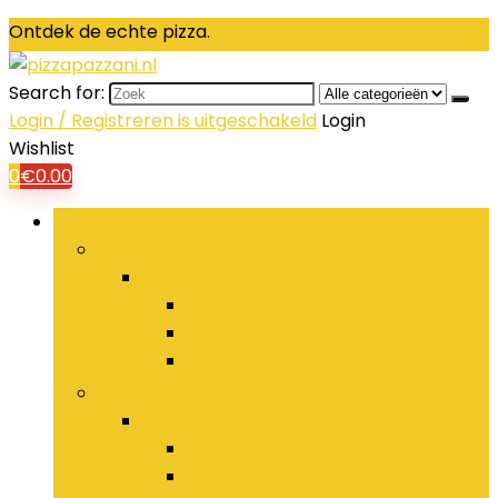
Ontdek de echte pizza.
Search for:
Login / Registreren is uitgeschakeld
Login
Wishlist
0
€
0.00
Browse Categories
Pizza bakken
Pizza bakken
Bakbenodigdheden
Bindmiddelen
Kookolie, azijn and sprays
Sauzen
Sauzen
Pikante sauzen
Sausmixen and -pasta’s