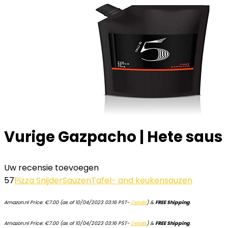
Vurige Gazpacho | Hete saus
Uw recensie toevoegen
57
Pizza Snijder
Sauzen
Tafel- and keukensauzen
Amazon.nl Price:
€
7.00
(as of 10/04/2023 03:16 PST-
Details
)
&
FREE Shipping
.
Amazon.nl Price:
€
7.00
(as of 10/04/2023 03:16 PST-
Details
)
&
FREE Shipping
.