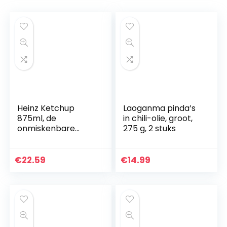
Heinz Ketchup
Laoganma pinda’s
875ml, de
in chili-olie, groot,
onmiskenbare
275 g, 2 stuks
smaak van onze
zongerijpte
tomaten
€
22.59
€
14.99