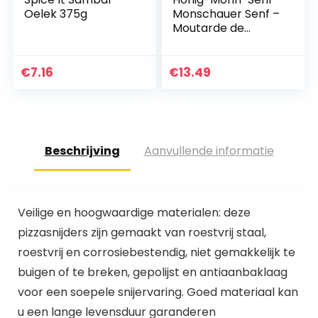
Oelek 375g
Monschauer Senf –
Moutarde de
Montjoie – 500 ml
Honing papaver
Mosterd
€
7.16
€
13.49
Beschrijving
Aanvullende informatie
Veilige en hoogwaardige materialen: deze
pizzasnijders zijn gemaakt van roestvrij staal,
roestvrij en corrosiebestendig, niet gemakkelijk te
buigen of te breken, gepolijst en antiaanbaklaag
voor een soepele snijervaring. Goed materiaal kan
u een lange levensduur garanderen