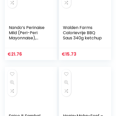
Nando’s Perinaise
Walden Farms
Mild (Peri-Peri
Calorievrije BBQ
Mayonnaise),
Saus 340g ketchup
groot, dubbelpak, 2
x 465 g
€
21.76
€
15.73
Spice It Sambal
Honig-Mohn-Senf –