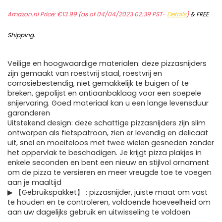
Amazon.nl Price:
€
13.99
(as of 04/04/2023 02:39 PST-
Details
)
&
FREE
Shipping
.
Veilige en hoogwaardige materialen: deze pizzasnijders
zijn gemaakt van roestvrij staal, roestvrij en
corrosiebestendig, niet gemakkelijk te buigen of te
breken, gepolijst en antiaanbaklaag voor een soepele
snijervaring. Goed materiaal kan u een lange levensduur
garanderen
Uitstekend design: deze schattige pizzasnijders zijn slim
ontworpen als fietspatroon, zien er levendig en delicaat
uit, snel en moeiteloos met twee wielen gesneden zonder
het oppervlak te beschadigen. Je krijgt pizza plakjes in
enkele seconden en bent een nieuw en stijlvol ornament
om de pizza te versieren en meer vreugde toe te voegen
aan je maaltijd
▶ 【Gebruikspakket】 : pizzasnijder, juiste maat om vast
te houden en te controleren, voldoende hoeveelheid om
aan uw dagelijks gebruik en uitwisseling te voldoen