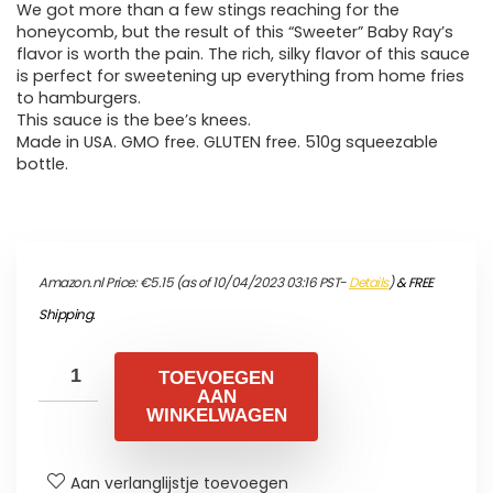
We got more than a few stings reaching for the
honeycomb, but the result of this “Sweeter” Baby Ray’s
flavor is worth the pain. The rich, silky flavor of this sauce
is perfect for sweetening up everything from home fries
to hamburgers.
This sauce is the bee’s knees.
Made in USA. GMO free. GLUTEN free. 510g squeezable
bottle.
Amazon.nl Price:
€
5.15
(as of 10/04/2023 03:16 PST-
Details
)
&
FREE
Shipping
.
TOEVOEGEN
AAN
WINKELWAGEN
Aan verlanglijstje toevoegen