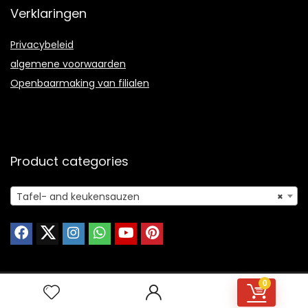
Verklaringen
Privacybeleid
algemene voorwaarden
Openbaarmaking van filialen
Product categories
Tafel- and keukensauzen
×
0
© 2021 Ontworpen door
Portfolio webdesign
met