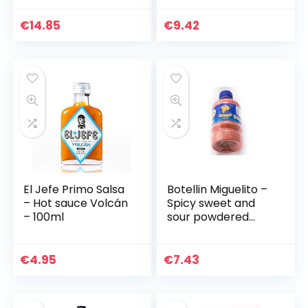
3x 100ml
€
14.85
€
9.42
El Jefe Primo Salsa
Botellin Miguelito –
– Hot sauce Volcán
Spicy sweet and
– 100ml
sour powdered
snack dressing –
Bottle of 250gr
€
4.95
€
7.43