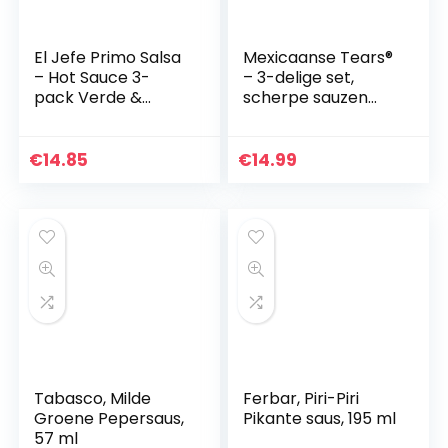
El Jefe Primo Salsa
Mexicaanse Tears®
– Hot Sauce 3-
– 3-delige set,
pack Verde &
scherpe sauzen
Picante & Volcán –
van Habaneros en
3x 100ml
chipotle [3x100ml
Chilisauce]
€
14.85
€
14.99
Tabasco, Milde
Ferbar, Piri-Piri
Groene Pepersaus,
Pikante saus, 195 ml
57 ml