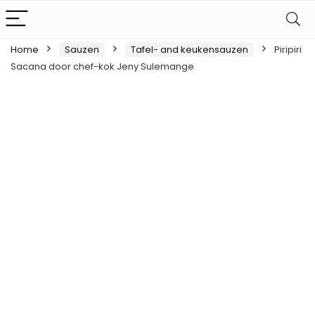
Home
Sauzen
Tafel- and keukensauzen
Piripiri
Sacana door chef-kok Jeny Sulemange