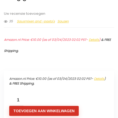
Uw recensie toevoegen
35
Sausmixen and -pasta's
Sauzen
Amazon.nl Price:
€
10.00
(as of 03/04/2023 02:02 PST-
Details
)
&
FREE
Shipping
.
Amazon.nl Price:
€
10.00
(as of 03/04/2023 02:02 PST-
Details
)
&
FREE Shipping
.
Patak's
-
TOEVOEGEN AAN WINKELWAGEN
Tikka