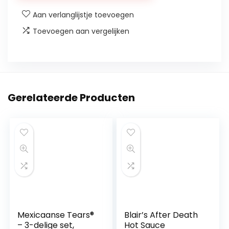
Masala
Aan verlanglijstje toevoegen
Paste
-
Toevoegen aan vergelijken
2
x
283
g
Gerelateerde Producten
glazen
aantal
Mexicaanse Tears®
Blair’s After Death
– 3-delige set,
Hot Sauce