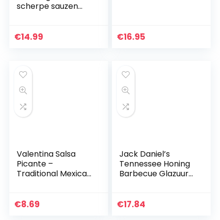
scherpe sauzen
van Habaneros en
chipotle [3x100ml
Chilisauce]
€
14.99
€
16.95
Valentina Salsa
Jack Daniel’s
Picante –
Tennessee Honing
Traditional Mexican
Barbecue Glazuur
snacks spicy sauce
275 g
€
8.69
€
17.84