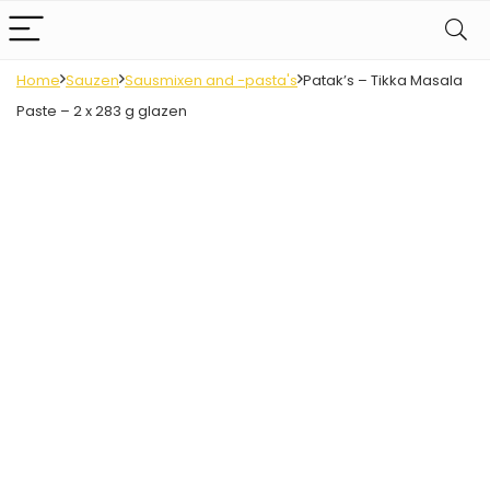
Home
Sauzen
Sausmixen and -pasta's
Patak’s – Tikka Masala
Paste – 2 x 283 g glazen