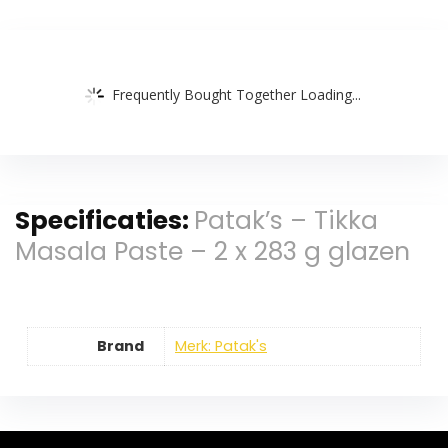
Frequently Bought Together Loading...
Specificaties:
Patak’s – Tikka
Masala Paste – 2 x 283 g glazen
Brand
Merk: Patak's