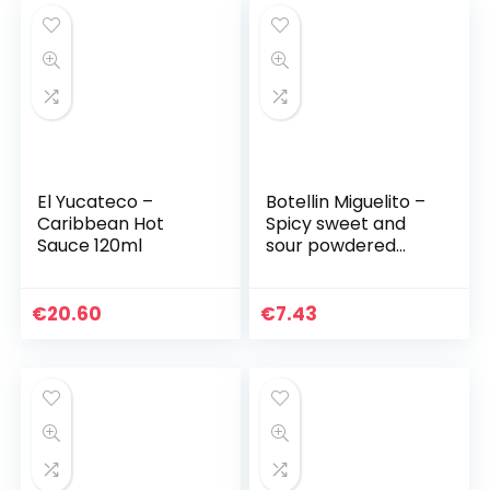
El Yucateco –
Botellin Miguelito –
Caribbean Hot
Spicy sweet and
Sauce 120ml
sour powdered
snack dressing –
Bottle of 250gr
€
20.60
€
7.43