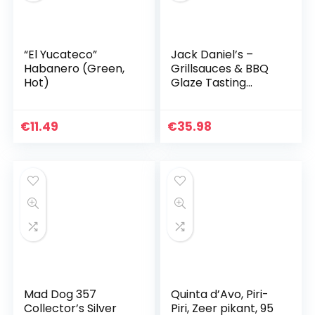
“El Yucateco”
Jack Daniel’s –
Habanero (Green,
Grillsauces & BBQ
Hot)
Glaze Tasting
Package – 5
flessen in een set
(1330g) – Smooth
€
11.49
€
35.98
Original, Full Flavor…
Mad Dog 357
Quinta d’Avo, Piri-
Collector’s Silver
Piri, Zeer pikant, 95