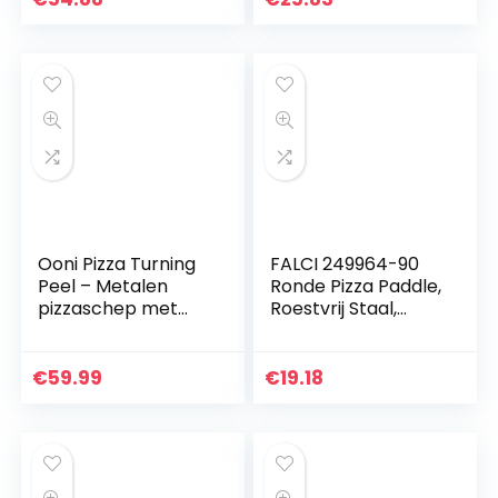
Snijplank Serving…
Board en…
Ooni Pizza Turning
FALCI 249964-90
Peel – Metalen
Ronde Pizza Paddle,
pizzaschep met
Roestvrij Staal,
lange handgreep –
Diameter 19 cm
Lichtgewicht
pizzapeel om
€
59.99
€
19.18
pizza’s te draaien –
Pizza…