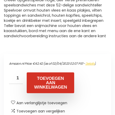
Creëer opgestapelde hoge, deli-verse pretenderen
speelsandwiches met deze 52-delige sandwichteller
Speelvoer omvat houten vlees en kaas plakjes, vilten
toppings en sandwichrol, houten kapfles, speelchips,
koekje en drinkbeker met insert; speelgeld inbegrepen
Teller bevat een snijmachine voor houten vlees en
kaasstukken, bord met menu aan de ene kant en
sandwichvoorbereiding instructies aan de andere kant
Amazon.nl Price:
€
42.42
(as of 02/04/2023 02:07 PST-
Details
)
TOEVOEGEN
AAN
WINKELWAGEN
Aan verlanglijstje toevoegen
Toevoegen aan vergelijken