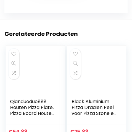
Gerelateerde Producten
Qianduoduo888
Black Aluminium
Houten Pizza Plate,
Pizza Draaien Peel
Pizza Board Houten
voor Pizza Stone en
Pizza Peel Paddle
Oven. Pizza Oven
Pizzapalet Met
Gereedschap en
Afgeronde Hoeken
Accessoires – Pizza
€
54.88
€
25.83