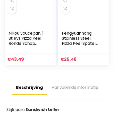
Nikou Saucepan, 1
Fengyuanhong
St Rvs Pizza Peel
Stainless Steel
Ronde Schop
Pizza Peel Spatel
Transfer Lade
met Folding Heat
Keuken Restaurant
Proof Handle Cake
Bakken Tool Hot
Lifter Shovel
€
43.49
€
25.48
Keuken Tool
Beschrijving
Aanvullende informatie
Stijlnaam:
Sandwich teller