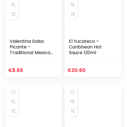
Valentina Salsa
El Yucateco –
Picante –
Caribbean Hot
Traditional Mexican
Sauce 120ml
snacks spicy sauce
€
8.69
€
20.60