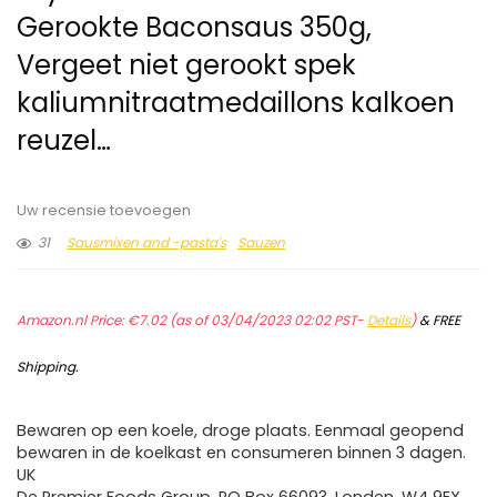
Gerookte Baconsaus 350g,
Vergeet niet gerookt spek
kaliumnitraatmedaillons kalkoen
reuzel…
Uw recensie toevoegen
31
Sausmixen and -pasta's
Sauzen
Amazon.nl Price:
€
7.02
(as of 03/04/2023 02:02 PST-
Details
)
&
FREE
Shipping
.
Bewaren op een koele, droge plaats. Eenmaal geopend
bewaren in de koelkast en consumeren binnen 3 dagen.
UK