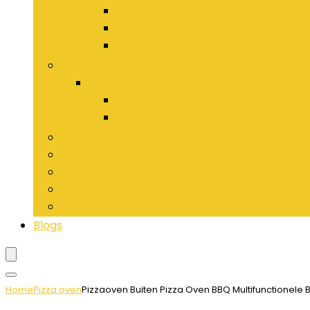
Pikante sauzen
Sausmixen and -pasta’s
Tafel- and keukensauzen
Pizza serveren
Pizza serveren
Platen and roosters
Benodigdheden voor pizza and pas
Pizza oven
Pizza Pan
Pizza Schillen
Pizza Snijder
Tussendoortjes
Blogs
Home
Pizza oven
Pizzaoven Buiten Pizza Oven BBQ Multifunctionele B