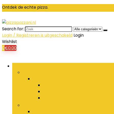
Ontdek de echte pizza.
Search for:
Login / Registreren is uitgeschakeld
Login
Wishlist
0
€
0.00
Browse Categories
Pizza bakken
Pizza bakken
Bakbenodigdheden
Bindmiddelen
Kookolie, azijn and sprays
Sauzen
Sauzen