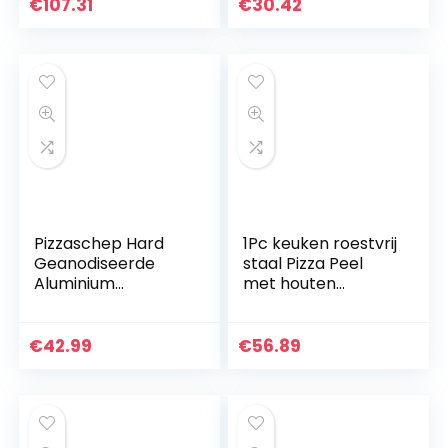
Kaas, Brood, fruit,
bakken, fruit en
€
107.31
€
30.42
Steak, 2 Pack
kaas Service…
Rond…
Pizzaschep Hard
1Pc keuken roestvrij
Geanodiseerde
staal Pizza Peel
Aluminium
met houten
Pizzaschuiver met
handvat voor het
Afneembare
bakken van
Handgreep voor
zelfgemaakte
€
42.99
€
56.89
Compacte Opslag
pizzabrood
van Zelfgemaakte…