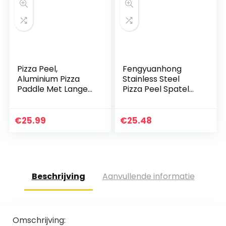
Pizza Peel,
Fengyuanhong
Aluminium Pizza
Stainless Steel
Paddle Met Lange
Pizza Peel Spatel
Houten Handvat
met Folding Heat
Pizza Shovel, De
Proof Handle Cake
Perfecte Pizza
Lifter Shovel
€
25.99
€
25.48
Stone Baking Tool,
Keuken Tool
voor het…
Beschrijving
Aanvullende informatie
Omschrijving: