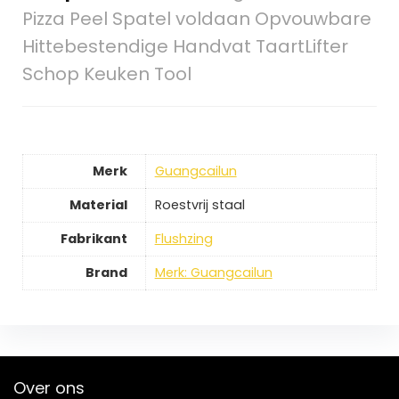
Pizza Peel Spatel voldaan Opvouwbare
Hittebestendige Handvat TaartLifter
Schop Keuken Tool
Merk
Guangcailun
Material
Roestvrij staal
Fabrikant
Flushzing
Brand
Merk: Guangcailun
Over ons