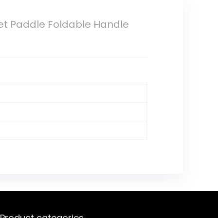
let Paddle Foldable Handle
Product categories