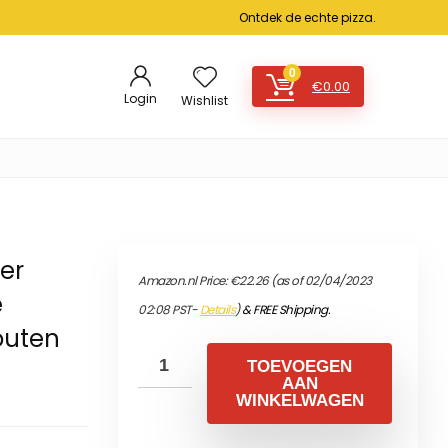
Ontdek de echte pizza.
0
€
0.00
Login
Wishlist
n
er
Amazon.nl Price:
€
22.26
(as of 02/04/2023
e
02:08 PST-
Details
)
&
FREE Shipping
.
outen
TOEVOEGEN
AAN
WINKELWAGEN