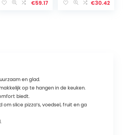
meerkleurig
inch voor pizza,
€
59.17
€
30.42
brood bakken,
fruit en kaas
Service…
duurzaam en glad.
akkelijk op te hangen in de keuken.
mfort biedt.
om slice pizza’s, voedsel, fruit en ga
.