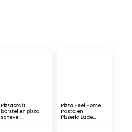
Pizzacraft
Pizza Peel Home
borstel en pizza
Pasta en
schevel,
Pizzeria Lade
pizzaoven
met handvat
accessoireset,
snijplank 7-11