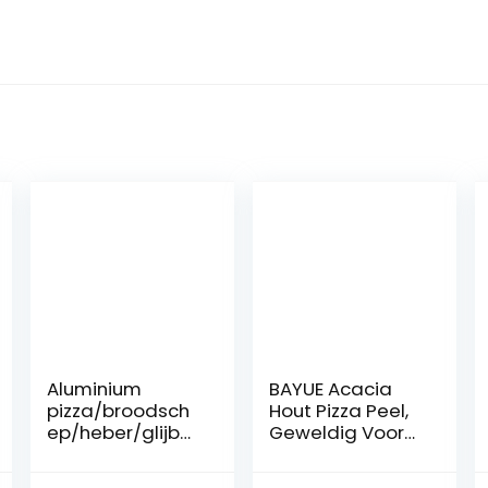
Aluminium
BAYUE Acacia
pizza/broodsch
Hout Pizza Peel,
ep/heber/glijba
Geweldig Voor
an 67 cm
Zelfgemaakte
ovengrill
Pizza, Kaas En