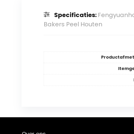
Specificaties:
Fengyuanhon
Bakers Peel Houten
Productafmet
Itemg
Over ons