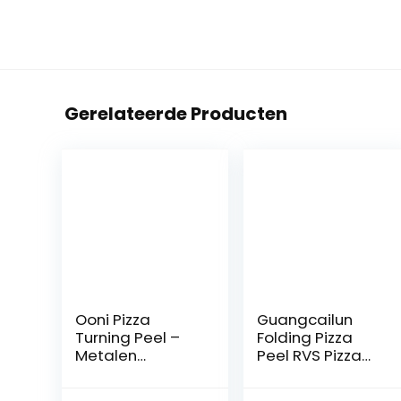
Gerelateerde Producten
Ooni Pizza
Guangcailun
Turning Peel –
Folding Pizza
Metalen
Peel RVS Pizza
pizzaschep met
Peel staal
lange
vouwen pizza