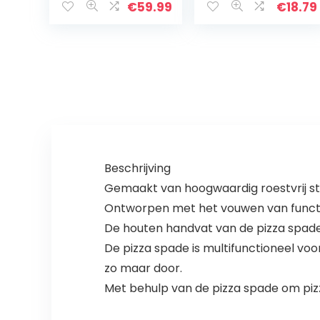
handgreep –
met Inklapbare
€
59.99
€
18.79
Lichtgewicht
handgreep
pizzapeel om
Cake Spade
pizza’s te
Keuken Tool
draaien – Pizza…
Beschrijving
Gemaakt van hoogwaardig roestvrij st
Ontworpen met het vouwen van functie,
De houten handvat van de pizza spade
De pizza spade is multifunctioneel voor
zo maar door.
Met behulp van de pizza spade om piz