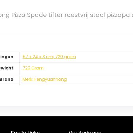
g Pizza Spade Lifter roestvrij staal pizzapa
ingen
57 x 24 x 3 cm; 720 gram
ewicht
720 Gram
Brand
Merk: Fengyuanhong
Snelle Links
Verklaringen