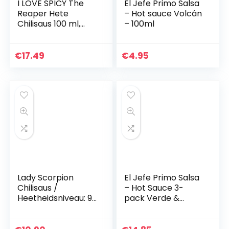
I LOVE SPICY The
El Jefe Primo Salsa
Reaper Hete
– Hot sauce Volcán
Chilisaus 100 ml,
– 100ml
Laboratorium
Gemeten 96.581
SHU (Carolina
€
17.49
€
4.95
Reaper Chilipeper
85%) Heetheid…
Lady Scorpion
El Jefe Primo Salsa
Chilisaus /
– Hot Sauce 3-
Heetheidsniveau: 9
pack Verde &
van de 10 / Small
Picante & Volcán –
Batch Chilisaus /
3x 100ml
Venezuelan Hearts,