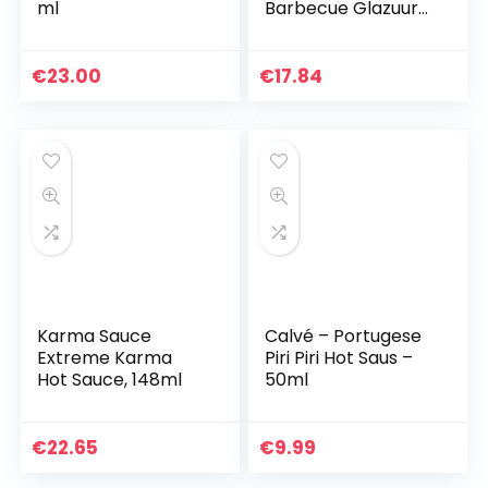
ml
Barbecue Glazuur
275 g
€
23.00
€
17.84
Karma Sauce
Calvé – Portugese
Extreme Karma
Piri Piri Hot Saus –
Hot Sauce, 148ml
50ml
€
22.65
€
9.99