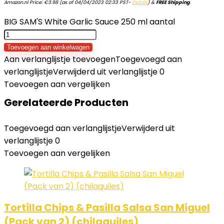
Amazon.nl Price:
€
3.98
(as of 04/04/2023 02:33 PST-
Details
)
&
FREE Shipping
.
BIG SAM'S White Garlic Sauce 250 ml aantal
Toevoegen aan winkelwagen
Aan verlanglijstje toevoegen
Toegevoegd aan
verlanglijstje
Verwijderd uit verlanglijstje
0
Toevoegen aan vergelijken
Gerelateerde Producten
Toegevoegd aan verlanglijstje
Verwijderd uit
verlanglijstje
0
Toevoegen aan vergelijken
Tortilla Chips & Pasilla Salsa San Miguel
(Pack van 2) (chilaquiles)