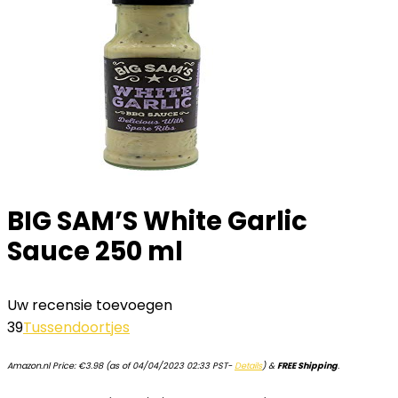
BIG SAM’S White Garlic
Sauce 250 ml
Uw recensie toevoegen
39
Tussendoortjes
Amazon.nl Price:
€
3.98
(as of 04/04/2023 02:33 PST-
Details
)
&
FREE Shipping
.