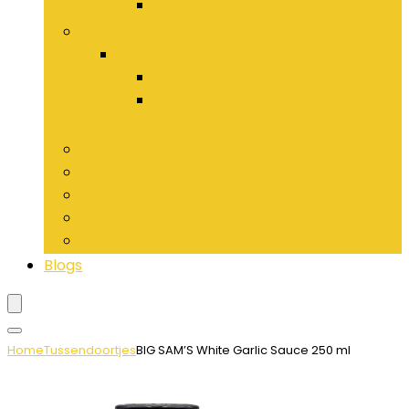
Tafel- and keukensauzen
Pizza serveren
Pizza serveren
Platen and roosters
Benodigdheden voor pizza and
pasta
Pizza oven
Pizza Pan
Pizza Schillen
Pizza Snijder
Tussendoortjes
Blogs
Home
Tussendoortjes
BIG SAM’S White Garlic Sauce 250 ml