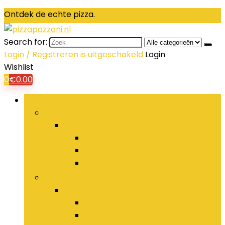
Ontdek de echte pizza.
Search for:
Login / Registreren is uitgeschakeld
Login
Wishlist
0
€
0.00
Browse Categories
Pizza bakken
Pizza bakken
Bakbenodigdheden
Bindmiddelen
Kookolie, azijn and sprays
Sauzen
Sauzen
Pikante sauzen
Sausmixen and -pasta’s