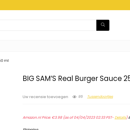
50 ml
BIG SAM’S Real Burger Sauce 2
95
Tussendoortjes
Uw recensie toevoegen
Amazon.nl Price:
€
3.98
(as of 04/04/2023 02:33 PST-
Details
)
Shipping
.