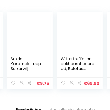
Sukrin
Witte truffel en
Karamelsiroop
eekhoorntjesbro
Suikervrij
od, Boletus
Edulis Porcini
and White
truffle cream
€
9.75
€
69.90
Gourmet Sauce
Truffle Paste…
Beschrijving
Aanvullende informatie