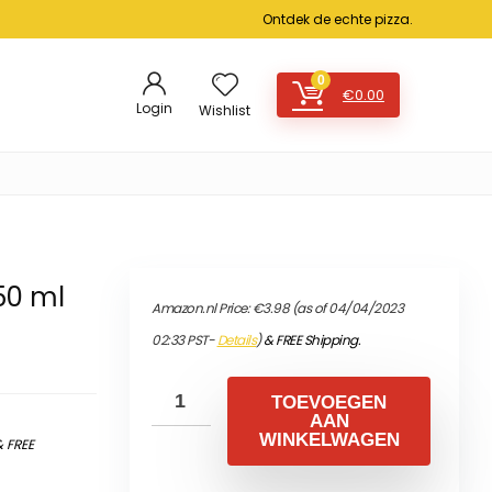
Ontdek de echte pizza.
0
€
0.00
Login
Wishlist
50 ml
Amazon.nl Price:
€
3.98
(as of 04/04/2023
02:33 PST-
Details
)
&
FREE Shipping
.
TOEVOEGEN
AAN
WINKELWAGEN
&
FREE