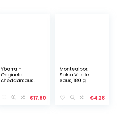
Ybarra –
Montealbor,
Originele
Salsa Verde
cheddarsaus
Saus, 180 g
om de lekkerste
recepten op
smaak te
€
17.80
€
4.28
brengen – 1 x
300 ml