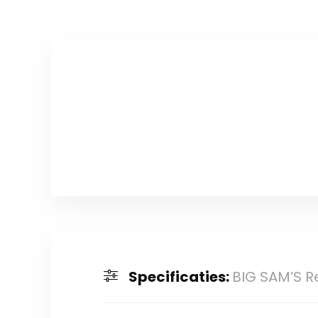
Specificaties:
BIG SAM’S R