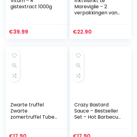
Vitam – R
Inktvisinkt Le
gistextract 1000g
Mareviglie – 2
verpakkingen van
90g –
Handgemaakt in
Sardinië, Italië
€
39.99
€
22.90
Zwarte truffel
Crazy Bastard
Zwarte
Sauce – Bestseller
zomertruffel Tuber
Set – Hot Barbecue
aestivum Salsa
Sauce met
Tartufata Black
Chipotle, Habanero
summer truffle
en Bhut jolokia
€
17.90
€
17.90