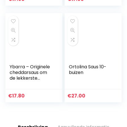
Luxe Gourmet saus
“Ghost Pepper” (3 x
Pasta ideaal…
100 ml)
Ybarra – Originele
Ortolina Saus 10-
cheddarsaus om
buizen
de lekkerste
recepten op
smaak te brengen
– 1 x 300 ml
€
17.80
€
27.00