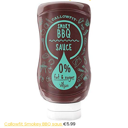
Callowfit Smokey BBQ saus
€
5.99