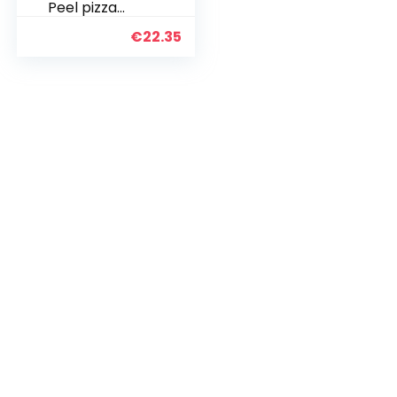
Peel pizza
paddle spatel
€
22.35
12 Inch